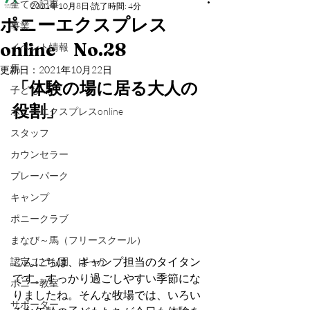
全ての記事
2021年10月8日
読了時間: 4分
ポニーエクスプレス
事業
online No.28
イベント情報
馬
更新日：
2021年10月22日
「体験の場に居る大人の
子ども
役割」
ポニーエクスプレスonline
スタッフ
カウンセラー
プレーパーク
キャンプ
ポニークラブ
まなび～馬（フリースクール）
こんにちは、キャンプ担当のタイタン
認定こども園 ぱっか
です。すっかり過ごしやすい季節にな
ポニー教室
りましたね。そんな牧場では、いろい
サポーター