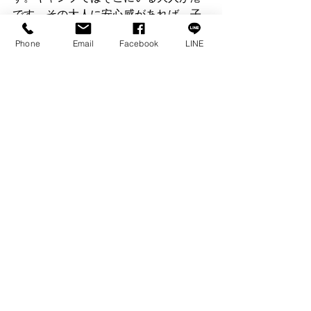
です。その大人に安心感があれば、子
どもたちはどんどんチャレンジできま
Phone
Email
Facebook
LINE
す。そのチャレンジでちょっと失敗し
て傷ついたり、エネルギー切れした時
は優しく受け止めてあげる。そしてま
た自分のタイミングでチャレンジを始
める。
　「子どもにとっての安心できる港で
ある」という事が、自信と誇りを持
ち、自ら育つ子どもを育てる、大人の
役割だと思います。
　とっても長くなりましたが、読んで
頂きありがとうございます。僕自身こ
の理想の役割を目指して、脳内反省会
を日々繰り返しながら精進していこう
と思っています。次回の原稿もまた読
んで頂けると幸いです。ありがとうご