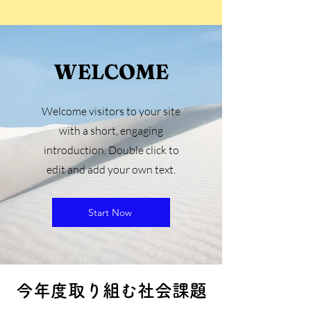
WELCOME
Welcome visitors to your site
with a short, engaging
introduction. Double click to
edit and add your own text.
Start Now
今年度取り組む社会課題