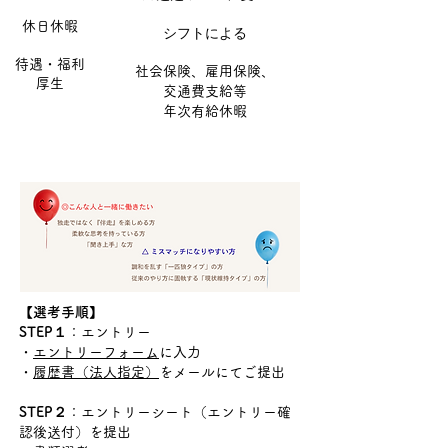
​休日休暇
シフトによる
待遇・福利
社会保険、雇用保険、
厚生
交通費支給等
​年次有給休暇
【選考手順】
STEP１
：エントリー
・
エントリーフォーム
に入力
・
履歴書（法人指定）
をメールにてご提出
STEP２
：エントリーシート（エントリー確
認後送付）を提出