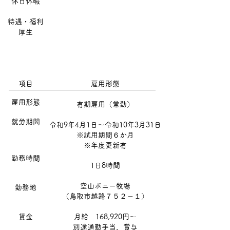
​休日休暇
待遇・福利
厚生
項目
​雇用形態
​
雇用形態
有期雇用（常勤）
​
​就労期間
​令和9年4月1日～令和10年3月31日
※試用期間６か月
※年度更新有
勤務時間
1日8時間
空山ポニー牧場
勤務地
（鳥取市越路７５２－１）
​賃金
月給 168,920円～
別途通勤手当、賞与