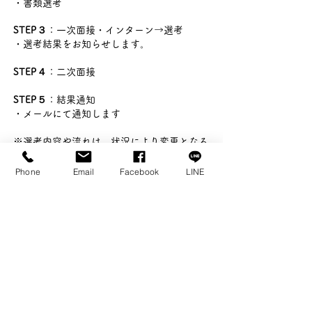
・書類選考
STEP３
：一次面接・インターン→選考
・選考結果をお知らせします。
STEP４
：二次面接
STEP５
：結果通知
・メールにて通知します
※選考内容や流れは、状況により変更となる
場合があります。
Phone
Email
Facebook
LINE
ぜひお問い合わせください。
☎0858-72-2468（担当：中野）
✉info＊harmony-college.or.jp
(送信の際は、＊を＠に変えて送信してくださ
い）