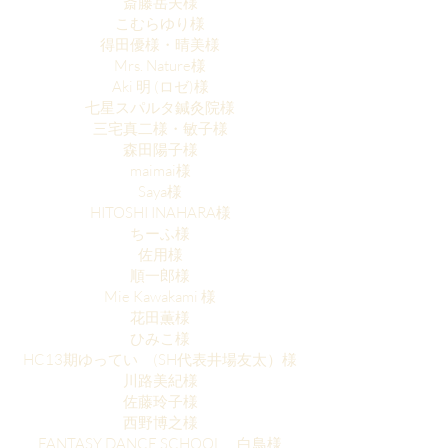
斎藤岳夫様
こむらゆり様
得田優様・晴美様
Mrs. Nature様
Aki 明 (ロゼ)様
七星スパルタ鍼灸院様
三宅真二様・敏子様
森田陽子様
maimai様
Saya様
HITOSHI INAHARA様
ちーふ様
佐用様
順一郎様
Mie Kawakami 様
花田薫様
ひみこ様
HC13期ゆってい (SH代表井場友太）様
川路美紀様
佐藤玲子様
西野博之様
FANTASY DANCE SCHOOL 白鳥様