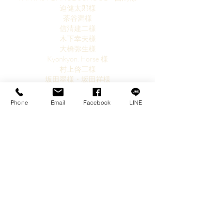
迫健太郎様
茶谷満様
信清建二様
木下幸夫様
大橋弥生様
Kyonkyon. Horse 様
村上啓三様
坂田翠様・坂田祥様
長谷川浩大様
モル様
Phone
Email
Facebook
LINE
川端颯様
アマノ様
オリバー様
原かゆら様
t.t.様
中川玄洋様
ばぶるす様
HITOSHI様
滝沢清治様
濱口征弘様
岡崎ファーム様