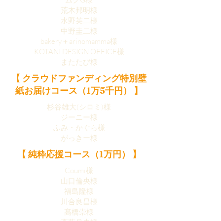
荒木邦明様
水野英二様
中野圭二様
bakery＋arinomamma様
KOTANI DESIGN OFFICE様
またたび様
【 クラウドファンディング特別壁
紙お届けコース（1万5千円） 】
杉谷雄大(シロミ)様
ジーニー様
ふみ・かぐら様
がっきー様
【 純粋応援コース（1万円） 】
Coumi様
山口倫央様
福島隆様
川合良昌様
髙橋崇様