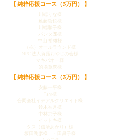
【 純粋応援コース（5万円） 】
川端りな様
遠藤哲也様
川端順子様
パンタ郎様
中山 裕雄様
（株）オールラウンド様
NPO法人賀露おやじの会様
マキバオー様
的場寛奈様
【 純粋応援コース（3万円） 】
安藤一平様
Fam様
合同会社イデアルクリエイト様
鈴木香月様
中林京子様
イットキ様
タス（信清あかり）様
坂田剛彦様 ・田昌子様
ムクG様