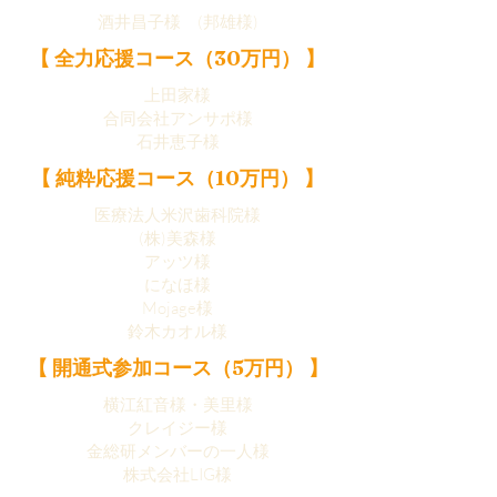
酒井昌子様 (邦雄様)
【 全力応援コース（30万円） 】
上田家様
合同会社アンサポ様
石井恵子様
【 純粋応援コース（10万円） 】
医療法人米沢歯科院様
(株)美森様
アッツ様
になほ様
Mojage様
鈴木カオル様
【 開通式参加コース（5万円） 】
横江紅音様・美里様
クレイジー様
金総研メンバーの一人様
株式会社LIG様