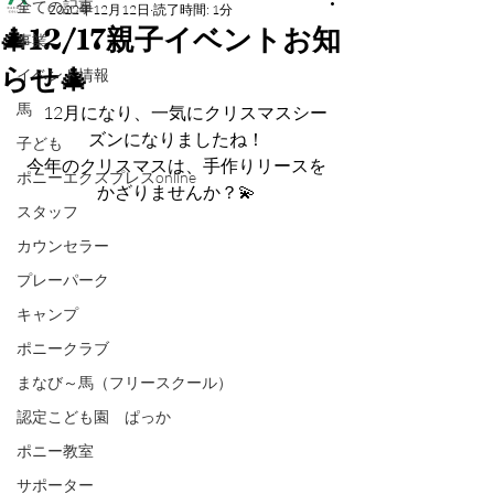
全ての記事
2022年12月12日
読了時間: 1分
🎄12/17親子イベントお知
事業
らせ🎄
イベント情報
馬
　12月になり、一気にクリスマスシー
ズンになりましたね！
子ども
今年のクリスマスは、手作りリースを
ポニーエクスプレスonline
かざりませんか？💫
スタッフ
カウンセラー
プレーパーク
キャンプ
ポニークラブ
まなび～馬（フリースクール）
認定こども園 ぱっか
ポニー教室
サポーター