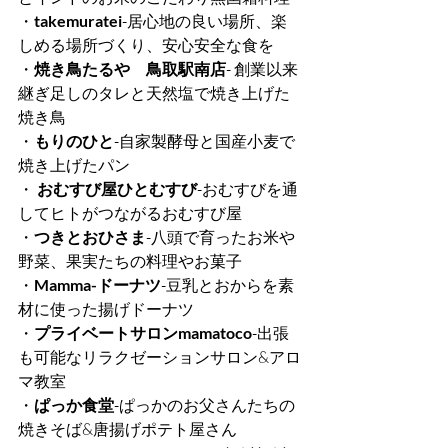
・
takemuratei
-居心地の良い場所、楽
しめる場所づくり、安心安全な食を
・
焼き鳥たるや　鳥取駅南店
- 創業以来
継ぎ足しのタレと天然塩で焼き上げた
焼き鳥
・
もりのひと
-自家製酵母と国産小麦で
焼き上げたパン
・ 
おむすび屋ひとむすび
-おむすびを通
してヒトがつながるおむすび屋
・
つきとおひさま
-八頭で育ったお米や
野菜、果実たちの料理やお菓子
・
Mamma-ドーナツ
-豆乳とおからを素
材に使った揚げドーナツ
・
プライベートサロンmamatoco
-出張
も可能なリラクゼーションサロン&アロ
マ教室
・
ぱっか食堂
-ぱっかのお父さんたちの
焼きそば&唐揚げポテト屋さん