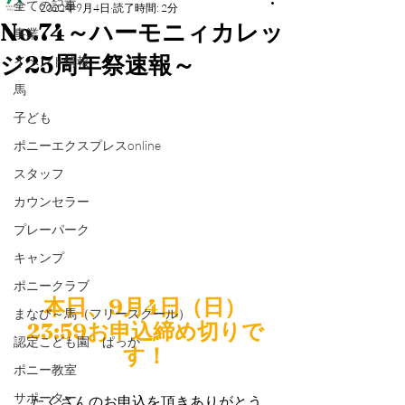
全ての記事
2022年9月4日
読了時間: 2分
No.74～ハーモニィカレッ
事業
ジ25周年祭速報～
イベント情報
馬
子ども
ポニーエクスプレスonline
スタッフ
カウンセラー
プレーパーク
キャンプ
ポニークラブ
本日、9月4日（日）
まなび～馬（フリースクール）
23:59お申込締め切りで
認定こども園 ぱっか
す！
ポニー教室
サポーター
　たくさんのお申込を頂きありがとう