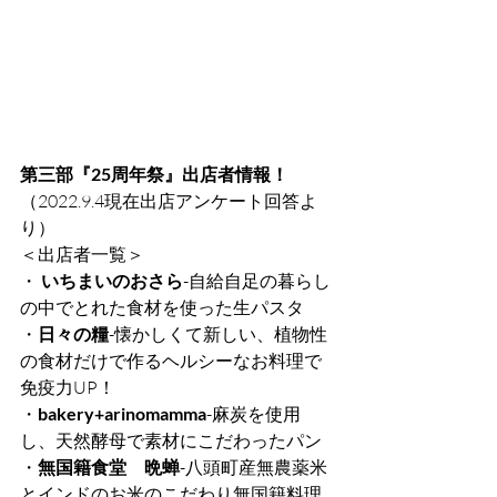
第三部『25周年祭』出店者情報！
（2022.9.4現在出店アンケート回答よ
り）
＜出店者一覧＞
・ 
いちまいのおさら
-自給自足の暮らし
の中でとれた食材を使った生パスタ
・
日々の糧
-懐かしくて新しい、植物性
の食材だけで作るヘルシーなお料理で
免疫力UP！
・
bakery+arinomamma
-麻炭を使用
し、天然酵母で素材にこだわったパン
・
無国籍食堂　晩蝉
-八頭町産無農薬米
とインドのお米のこだわり無国籍料理