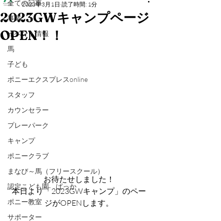
全ての記事
2023年3月1日
読了時間: 1分
2023GWキャンプページ
事業
OPEN！！
イベント情報
馬
子ども
ポニーエクスプレスonline
スタッフ
カウンセラー
プレーパーク
キャンプ
ポニークラブ
まなび～馬（フリースクール）
お待たせしました！
認定こども園 ぱっか
本日より「2023GWキャンプ」のペー
ポニー教室
ジがOPENします。
サポーター