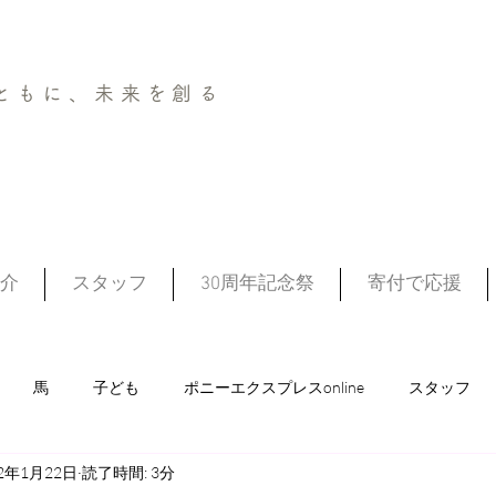
ともに、未来を創る
介
スタッフ
30周年記念祭
寄付で応援
馬
子ども
ポニーエクスプレスonline
スタッフ
22年1月22日
読了時間: 3分
ポニークラブ
まなび～馬（フリースクール）
認定こども園 