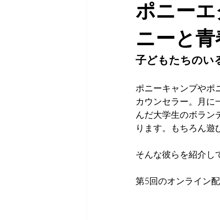
ポニーエク
サポーター
HARMONYVOICE
ニーと青
子どもたちのい
ポニーキャンプやポ
カウンセラー。月に
んだ大学生のボラン
ります。もちろん遊
そんな彼らを紹介し
第5回のオンライン