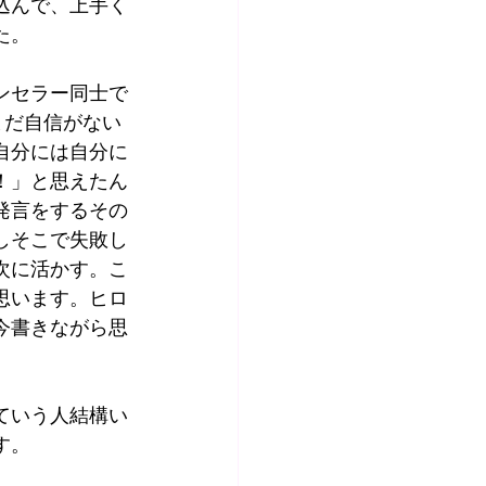
込んで、上手く
た。
ンセラー同士で
まだ自信がない
自分には自分に
！」と思えたん
発言をするその
しそこで失敗し
次に活かす。こ
思います。ヒロ
今書きながら思
ていう人結構い
す。