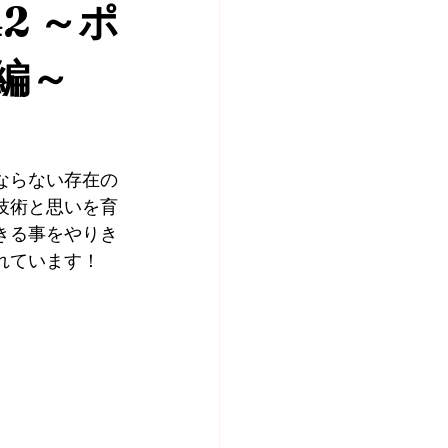
2 ～ポ
編～
ならない存在の
技術と思いを育
きる事をやりき
れています！