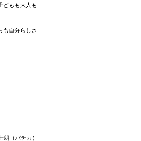
子どもも大人も
らも自分らしさ
士朗（パチカ）