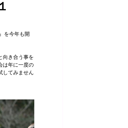
１
1』を今年も開
と向き合う事を
会は年に一度の
試してみません