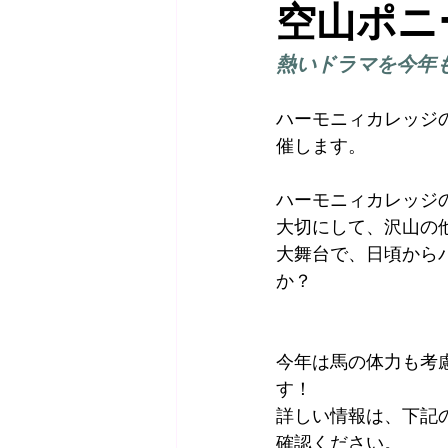
空山ポニ
熱いドラマを今年も
サポーター
HARMONYVOICE
ハーモニィカレッジ
催します。
ハーモニィカレッジ
大切にして、沢山の
大舞台で、日頃から
か？
今年は馬の体力も考
す！
詳しい情報は、下記
確認ください。