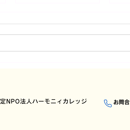
🐴こ
No.145 🌈未就学児対象🌈ス
ペシャル企画
定NPO法人ハーモニィカレッジ
お問合せ