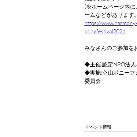
(※ホームページ内
ームなどがあります
https://www.harmony-c
ponyfestival2021
みなさんのご参加を
◆主催:認定NPO法
◆実施:空山ポニーフ
委員会
イベント情報