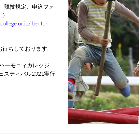
に、競技規定、申込フォ
。）
ollege.or.jp/ibento-
お待ちしております。
人ハーモニィカレッジ
ェスティバル2021実行