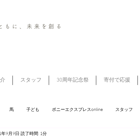
ともに、未来を創る
介
スタッフ
30周年記念祭
寄付で応援
馬
子ども
ポニーエクスプレスonline
スタッフ
21年9月9日
読了時間: 1分
ポニークラブ
まなび～馬（フリースクール）
認定こども園 