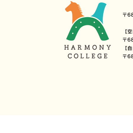
〒6
【空
〒6
【自
〒6