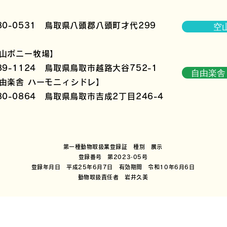
80-0531
鳥取県八頭郡八頭町才代299
空山
山ポニー牧場】
89-1124
鳥取県鳥取市越路大谷752-1
自由楽舎 
由楽舎 ハーモニィシドレ】
80-0864 鳥取県
鳥取市吉成2丁目246-4
​
第一種動物取扱業登録証 種別 展示
登録番号 第2023‐05号
登録年月日 平成25年6月7日 有効期間 令和10年6月6日
動物取扱責任者 岩井久美