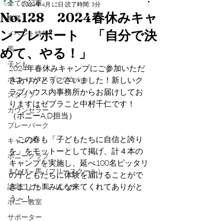
全ての記事
2024年4月12日
読了時間: 3分
No.128 2024春休みキャ
事業
ンプレポート 「自分で決
イベント情報
馬
めて、やる！」
子ども
2024年春休みキャンプにご参加いただ
ポニーエクスプレスonline
きありがとうございました！新しいク
ラブハウス内事務所からお届けしてお
スタッフ
りますはゼブラこと中村千仁です！
カウンセラー
（ポニーA,D担当）
プレーパーク
　この春も「子どもたちに自信と誇り
キャンプ
を」をモットーとして掲げ、計４本の
ポニークラブ
キャンプを実施し、延べ100名ピッタリ
まなび～馬（フリースクール）
の子どもたちに体験を届けることがで
きました！みんな来てくれてありがと
認定こども園 ぱっか
う～！
ポニー教室
サポーター