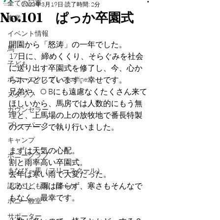
全ての記事
2023年3月19日
読了時間: 2分
No.101 ぱっか卒園式
事業
イベント情報
開園から「怒涛」の一年でした。
馬
17日に、締めくくり、そらぐみを社会
子ども
に送り出す卒園式を修了し、今、心か
ポニーエクスプレスonline
らホッとしています。幸せです。
兄弟や、O Bにも遠慮なくたくさん来て
スタッフ
ほしいから、馬房では人数的にもう無
カウンセラー
理と、上馬場の上の放牧地で番長特製
プレーパーク
のステージで執り行いました。
キャンプ
まずは天気の心配。
ポニークラブ
割と雨率高い卒園式。
まなび～馬（フリースクール）
去年は寒い雨で大変だった。
しかし、雨は降らず、寒さもそんなで
認定こども園 ぱっか
もなく。最幸です。
ポニー教室
サポーター