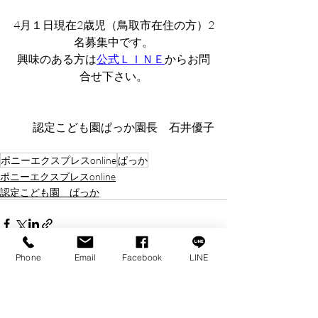
4月１日現在2歳児（鳥取市在住の方）2
名募集中です。
興味のある方は
公式ＬＩＮＥ
からお問
合せ下さい。
認定こども園ぱっか園長　石井優子
ポニーエクスプレスonline
ぱっか
ポニーエクスプレスonline
認定こども園 ぱっか
Phone
Email
Facebook
LINE
最新記事
すべて表示