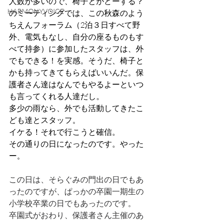
人数が多いので、椅子とかどーする？
HARMONYVOICE
のミーティングでは、この秋森のよう
ちえんフォーラム（2泊３日すべて野
外、電気もなし、自分の座るものもす
べて持参）に参加したスタッフは、外
でもできる！を実感。そうだ、椅子と
かも持ってきてもらえばいいんだ。保
護者さん達はなんでもやるよーといつ
も言ってくれる人達だし。
多少の雨なら、外でも活動してきたこ
ども達とスタッフ。
イケる！それで行こうと確信。
その通りの日になったのです。やった
ー。
この日は、そらぐみの門出の日でもあ
ったのですが、ぱっかの卒園一期生の
小学校卒業の日でもあったのです。
卒園式がおわり、保護者さん主催のあ