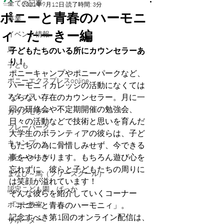
全ての記事
2021年9月12日
読了時間: 3分
ポニーと青春のハーモニ
事業
ィ たーきー編
イベント情報
馬
子どもたちのいる所にカウンセラーあ
り！
子ども
ポニーキャンプやポニーパークなど、
ポニーエクスプレスonline
ハーモニィカレッジの活動になくては
スタッフ
ならない存在のカウンセラー。月に一
回の研修会や不定期開催の勉強会、
カウンセラー
日々の活動などで技術と思いを育んだ
プレーパーク
大学生のボランティアの彼らは、子ど
キャンプ
もたちの為に骨惜しみせず、今できる
事をやりきります。もちろん遊び心を
ポニークラブ
忘れずに、彼らと子どもたちの周りに
まなび～馬（フリースクール）
は笑顔が溢れています！
認定こども園 ぱっか
そんな彼らを紹介していくコーナー
ポニー教室
「ポニーと青春のハーモニィ」。
記念すべき第1回のオンライン配信は、
サポーター