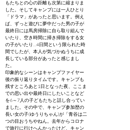
もたちとの心の距離も次第に縮まりま
した。そしてキャンプには一人ひとり
「ドラマ」があったと思います。例え
ば、ずっと遊びに夢中だった男の子が
最終日には馬房掃除に自ら取り組んで
いたり、空き時間に掃き掃除をする女
の子がいたり…4日間という限られた時
間でしたが、本人が気づかぬうちに成
長している部分があったと感じまし
た。
印象的なシーンはキャンプファイヤー
後の振り返りタイムです。キャンプも
残すところあと1日となった夜、ここま
での思い出や最終日にしたいことなど
を6～7人の子どもたちと話し合ってい
ました。その中で、キャンプ参加歴の
長い女の子(ゆうりちゃん)が「青谷は二
つの目おうちやねん。去年からコロナ
で旅行に行けへんかったけど、キャン