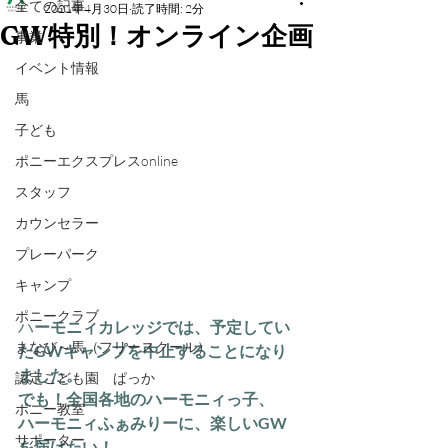
全ての記事
2021年4月30日
読了時間: 2分
GW特別！オンライン企画
事業
イベント情報
馬
子ども
ポニーエクスプレスonline
スタッフ
カウンセラー
プレーパーク
キャンプ
ポニークラブ
ハ
ーモニィカレッジでは、予定してい
まなび～馬（フリースクール）
たGWキャンプを中止することになり
ました。
認定こども園 ぱっか
でも！全国各地のハーモニィっ子、
ポニー教室
ハーモニィふぁみりーに、楽しいGW
サポーター
を届けたい！